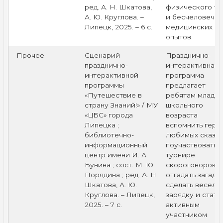
ред. А. Н. Шкатова,
физического тр
А. Ю. Круглова. –
и бесчеловечны
Липецк, 2025. – 6 с.
медицинских
опытов.
Прочее
Сценарий
Празднично-
празднично-
интерактивная
интерактивной
программа
программы
предлагает
«Путешествие в
ребятам младш
страну Знаний!» / МУ
школьного
«ЦБС» города
возраста
Липецка ;
вспомнить геро
библиотечно-
любимых сказок
информационный
поучаствовать в
центр имени И. А.
турнире
Бунина ; сост. М. Ю.
скороговорок,
Порядина ; ред. А. Н.
отгадать загадки
Шкатова, А. Ю.
сделать веселу
Круглова. – Липецк,
зарядку и стать
2025. – 7 с.
активным
участником