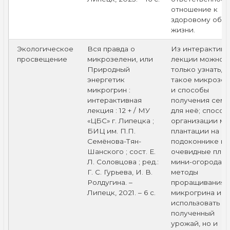
отношение к
здоровому обра
жизни.
Экологическое
Вся правда о
Из интерактивн
просвещение
микрозелени, или
лекции можно 
Природный
только узнать, ч
энергетик
такое микрозел
микрогрин :
и способы
интерактивная
получения семя
лекция : 12 + / МУ
для неё; способ
«ЦБС» г. Липецка ;
организации ми
БИЦ им. П.П.
плантации на
Семёнова-Тян-
подоконнике и
Шанского ; сост. Е.
очевидные плю
Л. Соловцова ; ред.:
мини-огорода;
Г. С. Гурьева, И. В.
методы
Ролдугина. –
проращивания
Липецк, 2021. – 6 с.
микрогрина и к
использовать
полученный
урожай, но и