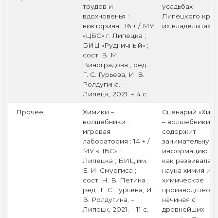
трудов и
усадьбах
вдохновенья :
Липецкого края
викторина : 16 + / МУ
их владельцах.
«ЦБС» г. Липецка ;
БИЦ «Рудничный» ;
сост. В. М.
Виноградова ; ред.:
Г. С. Гурьева, И. В.
Ролдугина. –
Липецк, 2021. – 4 с.
Прочее
Химики –
Сценарий «Хим
волшебники :
– волшебники»
игровая
содержит
лаборатория : 14 + /
занимательную
МУ «ЦБС» г.
информацию о 
Липецка ; БИЦ им.
как развивалас
Е. И. Смургиса ;
наука химия и
сост. Н. В. Петина ;
химическое
ред.: Г. С. Гурьева, И.
производство,
В. Ролдугина. –
начиная с
Липецк, 2021. – 11 с.
древнейших