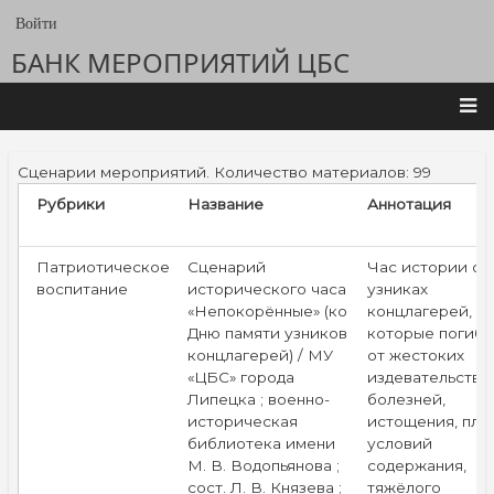
Перейти
Войти
User
к
account
БАНК МЕРОПРИЯТИЙ ЦБС
основному
содержанию
menu
Main
Сценарии мероприятий. Количество материалов: 99
navigation
Рубрики
Название
Аннотация
Патриотическое
Сценарий
Час истории об
воспитание
исторического часа
узниках
«Непокорённые» (ко
концлагерей,
Дню памяти узников
которые погибл
концлагерей) / МУ
от жестоких
«ЦБС» города
издевательств,
Липецка ; военно-
болезней,
историческая
истощения, пло
библиотека имени
условий
М. В. Водопьянова ;
содержания,
сост. Л. В. Князева ;
тяжёлого