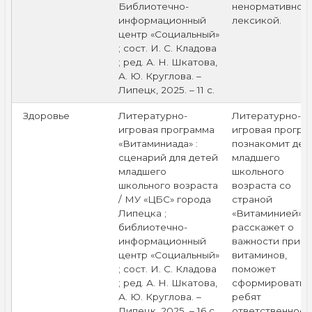
Библиотечно-
ненормативной
информационный
лексикой.
центр «Социальный»
; сост. И. С. Кладова
; ред. А. Н. Шкатова,
А. Ю. Круглова. –
Липецк, 2025. – 11 с.
Здоровье
Литературно-
Литературно-
игровая программа
игровая програ
«Витаминиада» :
познакомит дет
сценарий для детей
младшего
младшего
школьного
школьного возраста
возраста со
/ МУ «ЦБС» города
страной
Липецка ;
«Витаминией»,
библиотечно-
расскажет о
информационный
важности прие
центр «Социальный»
витаминов,
; сост. И. С. Кладова
поможет
; ред. А. Н. Шкатова,
сформировать 
А. Ю. Круглова. –
ребят
Липецк, 2025. – 16 с.
ответственное