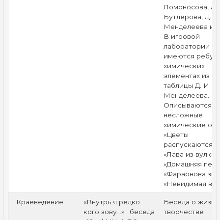
Ломоносова, А. 
Бутлерова, Д. И
Менделеева и д
В игровой
лаборатории
имеются ребус
химических
элементах из
таблицы Д. И.
Менделеева.
Описываются
несложные
химические опы
«Цветы
распускаются»,
«Лава из вулкан
«Домашняя пена
«Фараонова зме
«Невидимая вод
Краеведение
«Внутрь я редко
Беседа о жизни
кого зову…» : беседа
творчестве