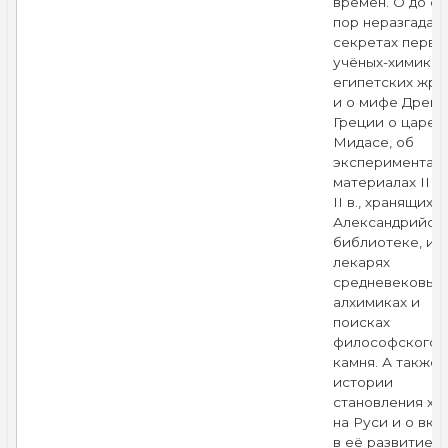
времён. О до си
пор неразгадан
секретах первы
учёных-химиках
египетских жре
и о мифе Древн
Греции о царе
Мидасе, об
экспериментал
материалах III в.
II в., хранящихся
Александрийск
библиотеке, и о
лекарях
средневековья;
алхимиках и
поисках
философского
камня. А также 
истории
становления хи
на Руси и о вкл
в её развитие М