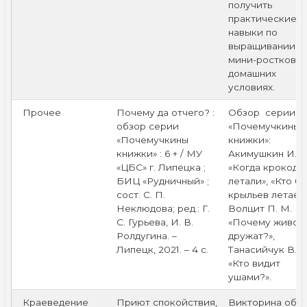
получить
практические
навыки по
выращивании
мини-ростков в
домашних
условиях.
Прочее
Почему да отчего? :
Обзор серии
обзор серии
«Почемучкины
«Почемучкины
книжки»:
книжки» : 6 + / МУ
Акимушкин И. И
«ЦБС» г. Липецка ;
«Когда крокоди
БИЦ «Рудничный» ;
летали», «Кто бе
сост. С. П.
крыльев летает?
Неклюдова; ред.: Г.
Волцит П. М.
С. Гурьева, И. В.
«Почему живот
Ролдугина. –
дружат?»,
Липецк, 2021. – 4 с.
Танасийчук В. Н
«Кто видит
ушами?».
Краеведение
Приют спокойствия,
Викторина об