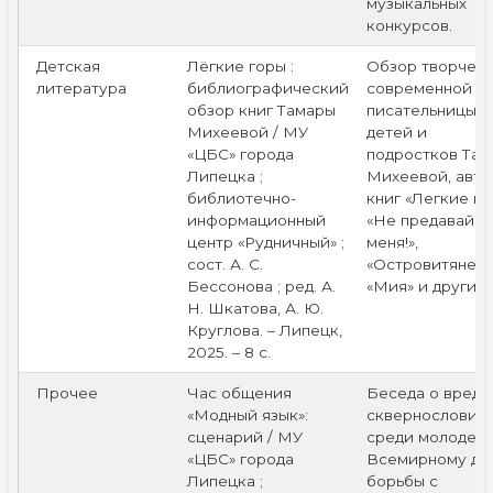
музыкальных
конкурсов.
Детская
Лёгкие горы :
Обзор творчест
литература
библиографический
современной
обзор книг Тамары
писательницы д
Михеевой / МУ
детей и
«ЦБС» города
подростков Та
Липецка ;
Михеевой, авто
библиотечно-
книг «Легкие го
информационный
«Не предавай
центр «Рудничный» ;
меня!»,
сост. А. С.
«Островитяне»,
Бессонова ; ред. А.
«Мия» и другие.
Н. Шкатова, А. Ю.
Круглова. – Липецк,
2025. – 8 с.
Прочее
Час общения
Беседа о вреде
«Модный язык»:
сквернословия
сценарий / МУ
среди молодеж
«ЦБС» города
Всемирному дн
Липецка ;
борьбы с