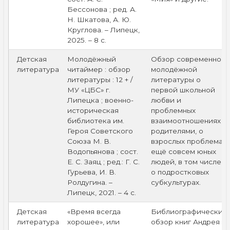
Бессонова ; ред. А.
Н. Шкатова, А. Ю.
Круглова. – Липецк,
2025. – 8 с.
Детская
Молодёжный
Обзор современной
литература
читаймер : обзор
молодёжной
литературы : 12 + /
литературы о
МУ «ЦБС» г.
первой школьной
Липецка ; военно-
любви и
историческая
проблемных
библиотека им.
взаимоотношениях с
Героя Советского
родителями, о
Союза М. В.
взрослых проблемах
Водопьянова ; сост.
ещё совсем юных
Е. С. Заяц ; ред.: Г. С.
людей, в том числе,
Гурьева, И. В.
о подростковых
Ролдугина. –
субкультурах.
Липецк, 2021. – 4 с.
Детская
«Время всегда
Библиографический
литература
хорошее», или
обзор книг Андрея