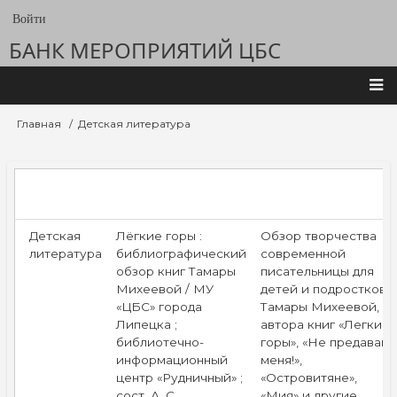
Перейти
Войти
User
к
account
БАНК МЕРОПРИЯТИЙ ЦБС
основному
содержанию
menu
Main
Главная
Детская литература
Строка
navigation
навигации
Детская
Лёгкие горы :
Обзор творчества
литература
библиографический
современной
обзор книг Тамары
писательницы для
Михеевой / МУ
детей и подростков
«ЦБС» города
Тамары Михеевой,
Липецка ;
автора книг «Легкие
библиотечно-
горы», «Не предавай
информационный
меня!»,
центр «Рудничный» ;
«Островитяне»,
сост. А. С.
«Мия» и другие.