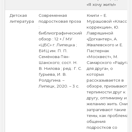
«Я хочу жить!»
Детская
Современная
Книги – Е.
литература
подростковая проза
Мурашовой «Класс
:
коррекции», Ю.
библиографический
Лавряшиной
обзор : 12 + / МУ
«Догхантер», А.
«ЦБС» г. Липецка ;
Жвалевского и Е.
БИЦ им. П. П.
Пастернак
Семёнова-Тян-
«Москвест», М.
Шанского; сост. Н.
Самарского «Радуга
В. Нилова ; ред.: Г. С.
для друга», о
Гурьева, И. В.
которых
Ролдугина. –
рассказывается в
Липецк, 2020. – 3 с.
обзоре, призывают к
терпимости друг к
другу, оптимизму и
желанию жить. Они
затрагивают такие
темы, как проблема
общения
подростков со