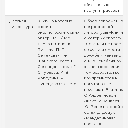
обязательно
наступит рассвет.
Детская
Книги, о которых
Обзор современной
литература
спорят :
подростковой
библиографический
литературы «Книги,
обзор : 14 + / МУ
о которых спорят».
«ЦБС» г. Липецка ;
Это книги не просто
БИЦ им. П. П.
о жизни и смерти,
Семёнова-Тян-
дружбе и ненависти,
Шанского; сост. Е. Л.
они о неизбежном
Соловцова ; ред.: Г.
этапе взросления, о
С. Гурьева, И. В.
том возрасте, где
Ролдугина. –
компромиссов и
Липецк, 2020. – 5 с.
полутонов не
признают. В книгах –
С. Андреяновой
«Жёлтые конверты»,
Ю. Венедиктовой «Я
есть!», Д. Доцук
«Мандариновая
пора», А.