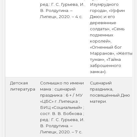
ред.: Г. С. Гурьева, И.
Изумрудного
В. Ролдугина. –
города», «Урфин
Липецк, 2020. – 4 с.
Джюс и его
деревянные
солдаты», «Семь
подземных
королей»,
«Огненный бог
Марранов», «Жёлтый
туман», «Тайна
заброшенного
замка»).
Детская
Солнышко по имени
Сценарий
литература
мама : сценарий
праздника,
праздника : 6 + / МУ
посвящённый Дню
«ЦБС» г. Липецка ;
матери.
БИЦ «Социальный» ;
сост. В. В. Бобкова ;
ред.: Г. С. Гурьева, И.
В. Ролдугина. –
Липецк, 2020. – 7 с.