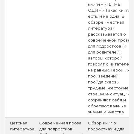
книги – «ТЫ НЕ
ОДИН!» Такая книга
есть, и не одна! В
обзоре «Честная
литература»
рассказывается о
современной прозе
для подростков (и
для родителей),
авторы которой
говорят с читателем
на равных. Герои их
произведений,
пройдя сквозь
трудные, жестокие,
страшные ситуации,
сохраняют себя и
обретают важные
знания и чувства.
Детская
Современная проза
Обзор книг о
литература
для подростков :
подростках и для