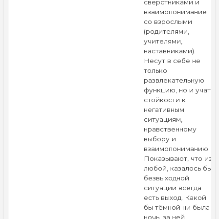
сверстниками и
взаимопонимание
со взрослыми
(родителями,
учителями,
наставниками).
Несут в себе не
только
развлекательную
функцию, но и учат
стойкости к
негативным
ситуациям,
нравственному
выбору и
взаимопониманию.
Показывают, что из
любой, казалось бы,
безвыходной
ситуации всегда
есть выход. Какой
бы тёмной ни была
ночь, за ней